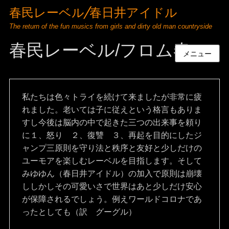
春民レーベル/春日井アイドル
The return of the fun musics from girls and dirty old man countryside
春民レーベル/フロム春
メニュー
私たちは色々トライを続けて来ましたが非常に疲
れました。老いては子に従えという格言もありま
すし今後は脳内の中で起きた三つの出来事を頼り
に１、怒り　２、復讐　３、再起を目的にしたジ
ャンプ三原則を守り法と秩序と友好と少しだけの
ユーモアを楽しむレーベルを目指します。そして
みゆゆん（春日井アイドル）の加入で原則は崩壊
ししかしその可愛いさで世界はあと少しだけ安心
が保障されるでしょう。例えワールドコロナであ
ったとしても（訳　グーグル）