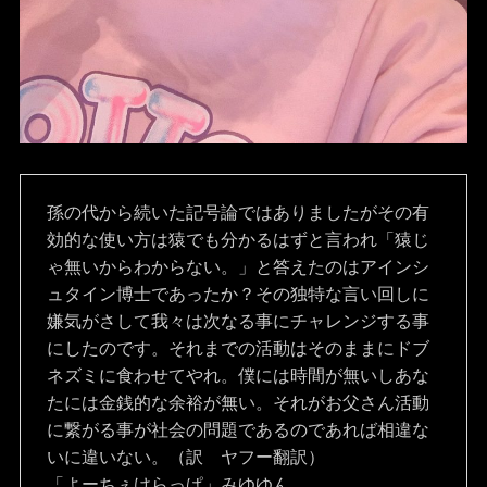
孫の代から続いた記号論ではありましたがその有
効的な使い方は猿でも分かるはずと言われ「猿じ
ゃ無いからわからない。」と答えたのはアインシ
ュタイン博士であったか？その独特な言い回しに
嫌気がさして我々は次なる事にチャレンジする事
にしたのです。それまでの活動はそのままにドブ
ネズミに食わせてやれ。僕には時間が無いしあな
たには金銭的な余裕が無い。それがお父さん活動
に繋がる事が社会の問題であるのであれば相違な
いに違いない。（訳　ヤフー翻訳）

「よーちぇけらっぱ」みゆゆん